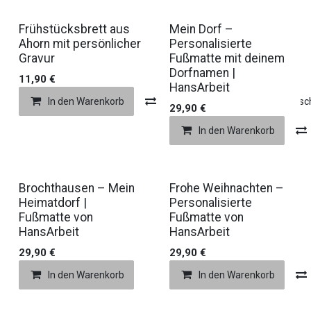
Frühstücksbrett aus
Mein Dorf –
Ahorn mit persönlicher
Personalisierte
Gravur
Fußmatte mit deinem
Dorfnamen |
11,90
€
HansArbeit
In den Warenkorb
Compare
Auf die Wunsch
29,90
€
In den Warenkorb
Brochthausen – Mein
Frohe Weihnachten –
Heimatdorf |
Personalisierte
Fußmatte von
Fußmatte von
HansArbeit
HansArbeit
29,90
€
29,90
€
In den Warenkorb
Auf die Wunschliste
In den Warenkorb