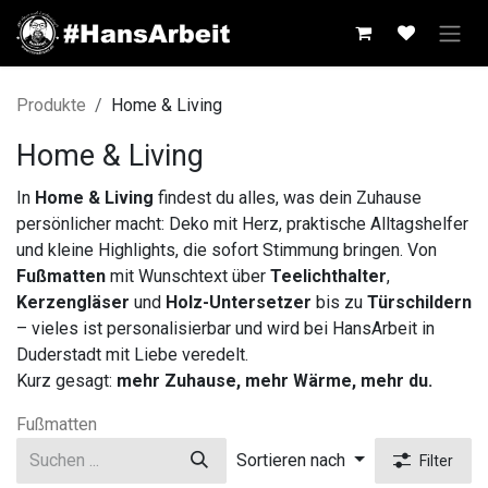
Zum Inhalt springen
Produkte
Home & Living
Home & Living
In
Home & Living
findest du alles, was dein Zuhause
persönlicher macht: Deko mit Herz, praktische Alltagshelfer
und kleine Highlights, die sofort Stimmung bringen. Von
Fußmatten
mit Wunschtext über
Teelichthalter
,
Kerzengläser
und
Holz-Untersetzer
bis zu
Türschildern
– vieles ist personalisierbar und wird bei HansArbeit in
Duderstadt mit Liebe veredelt.
Kurz gesagt:
mehr Zuhause, mehr Wärme, mehr du.
Fußmatten
Sortieren nach
Filter