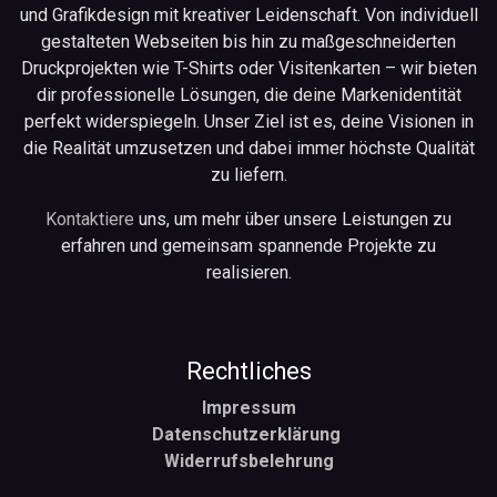
Vor Feuchtigkeit/Nässe schützen; Oberfläche
und Grafikdesign mit kreativer Leidenschaft. Von individuell
nur trocken/leicht feucht abwischen, nicht
gestalteten Webseiten bis hin zu maßgeschneiderten
scheuern.
Druckprojekten wie T-Shirts oder Visitenkarten – wir bieten
Von offenem Feuer, Hitzequellen und starken
dir professionelle Lösungen, die deine Markenidentität
Magnetfeldern fernhalten.
perfekt widerspiegeln. Unser Ziel ist es, deine Visionen in
Hinweis: Farbabweichungen sind
die Realität umzusetzen und dabei immer höchste Qualität
produktionsbedingt möglich (CMYK). Kanten und
zu liefern.
Nadel sind metallisch – Korrosion bei dauerhafter
Kontaktiere
uns, um mehr über unsere Leistungen zu
Nässe möglich.
erfahren und gemeinsam spannende Projekte zu
realisieren.
Rechtliches
Impressum
Datenschutzerklärung
Widerrufsbelehrung